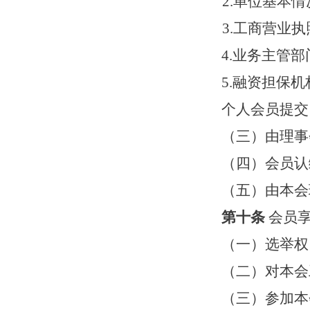
2.单位基本
3.工商营业
4.业务主管
5.融资担保
个人会员提交
（三）
由理事
（四）
会员认
（
五
）由本会
第十条
会员
（一）选举权
（二）对本会
（三）参加本