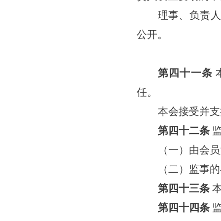
理事、负责人
公开。
第四十
一
条
任。
本会接受并支
第四十
二
条
（一）由
会员
（二）监事的
第四十
三
条
第四十
四
条