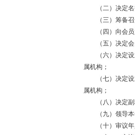
（
二
）决定名
（
三
）筹备召
（
四
）向会员
（
五
）决定会
（
六
）决定设
属机构；
（
七
）决定设
属机构；
（
八
）决定副
（
九
）领导本
（
十
）审议年