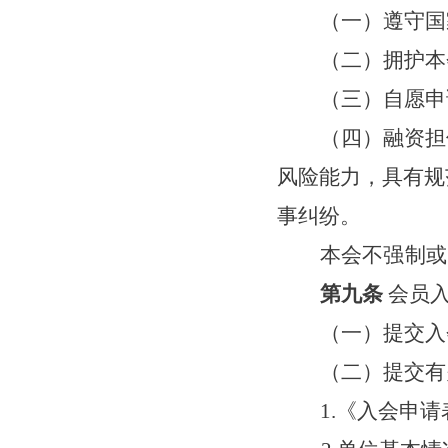
（一）遵守国
（二）拥护
（三）自愿申
（四）融资担
风险能力，具有规
事纠纷。
本
会不强制或
第九条
会员
（一）提交入
（
二
）提交有
1.《入会申