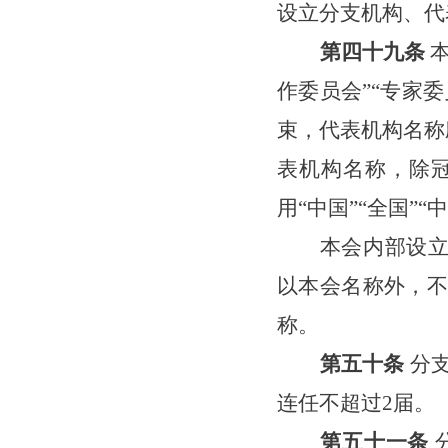
设立分支机构、代
第
四十九
条
作委员会”“专家
束，代表机构名称
表机构名称，除
用
“中国”“全国”
本会内部设
以本会名称外，不
称。
第五十条
分
连任不超过
2
届。
第五十
一
条