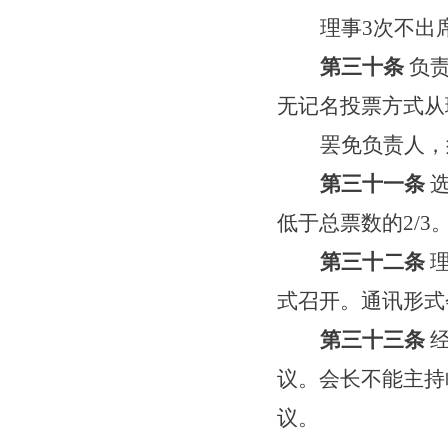
理事
3
次不出
第三十条
负
无记名投票方式从
罢免负责人，
第三十一条
低于总票数的
2/3
第三十二条
式召开。通讯形式
第三十三条
议。
会长
不能主持
议。