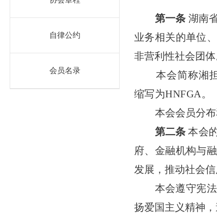
第一条
湖南
自律公约
业务相关的单位、
非营利性社会团体
会员名录
本会简称
湘
缩写为
HNFGA
。
本会会员分布
第二条
本会
府、金融机构与融
发展，推动社会信
本会遵守宪法
扬爱国主义精神，