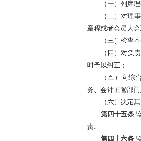
（一）列席理
（二）对理事
章程或者
会员大会
（三）检查本
（四）对负责
时予以纠正；
（五）向综
务、会计主管部门
（
六
）决定其
第四十
五
条
责。
第四十
六
条