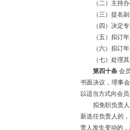
（二）主持办
（三）提
名副
（四）决定专
（
五
）拟订年
（
六
）拟订年
（
七
）处理其
第四十条
会
书面决议，理事会
以适当方式向会员
拟免职负责人
新选任负责人的，
责人发生变动的，