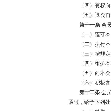
（
四
）
有权向
（
五
）退会自
第十一条
会
（一）遵守本
（二）执行本
（三）按规定
（四）维护本
（五）向本会
（
六
）
积极参
第十二条
会
通过，给予下列处