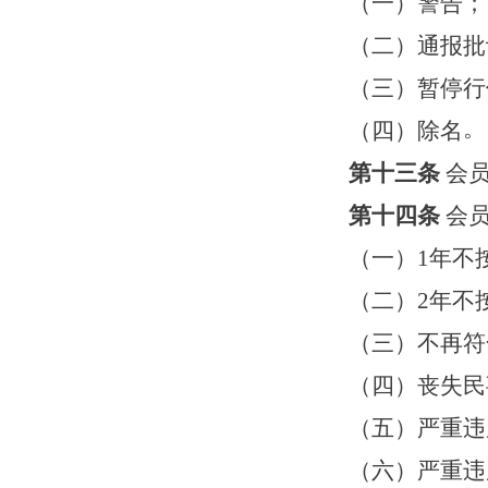
（一）警告；
（二）通报批
（三）暂停行
。
（四）除名
第十三条
会
第十四条
会
（一）
1
年不
（二）
2
年不
（三）不再符
（四）丧失民
（
五
）
严重违
（
六
）
严重违